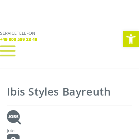
We
SERVICETELEFON
SERVICE TELEFON
+49 800 589 28 40
+49 800 589 28 40
REGISTRIEREN
LOGIN
Verbindungen
Ibis Styles Bayreuth
Tickets
Freizeit
Service
Unternehmen
Jobs