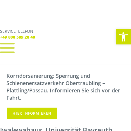
We
SERVICETELEFON
SERVICE TELEFON
+49 800 589 28 40
+49 800 589 28 40
REGISTRIEREN
LOGIN
Korridorsanierung: Sperrung und
Verbindungen
Schienenersatzverkehr Obertraubling –
Tickets
Freizeit
Plattling/Passau. Informieren Sie sich vor der
Service
Fahrt.
Unternehmen
HIER INFORMIEREN
Iwalewahaus, Universität Bayreuth