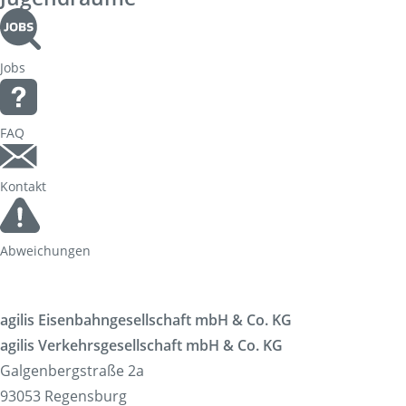
Tickets
Tickets
Verkaufsstellen & Automaten
Jobs
Deutschlandticket
Freizeit
Fahrradmitnahme
FAQ
Ausflüge
Fahrgastmagazin PICO
Kontakt
Gruppenreise
Service
Bestellung Infomaterial
Abweichungen
Interaktive Karte
Erhöhtes Beförderungsentgelt
agilis Eisenbahngesellschaft mbH & Co. KG
Garantien und Rechte
agilis Verkehrsgesellschaft mbH & Co. KG
Fundsachen
Galgenbergstraße 2a
Zügig erklärt
93053 Regensburg
FAQ