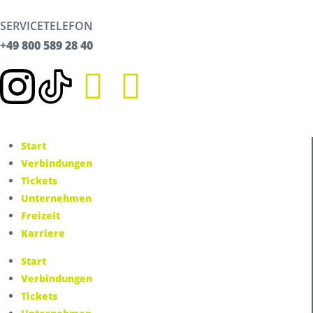
Unternehmen
SERVICETELEFON
Über uns
+49 800 589 28 40
Karriere
Spendenwettbewerb
News
Presse
Umwelt & Nachhaltigkeit
Kontakt Fahrgäste
Start
Verbindungen
Tickets
Unternehmen
Freizeit
Karriere
Start
Verbindungen
Tickets