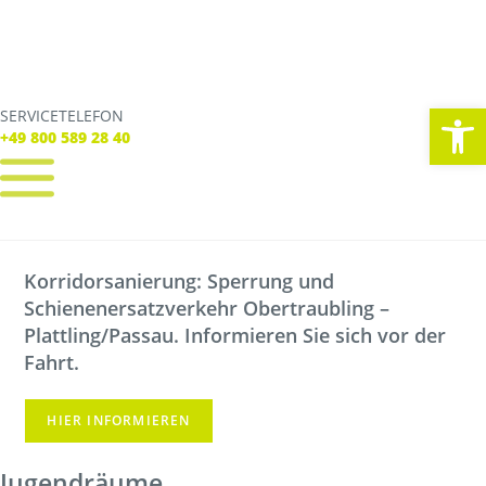
We
SERVICETELEFON
SERVICE TELEFON
+49 800 589 28 40
+49 800 589 28 40
REGISTRIEREN
LOGIN
Korridorsanierung: Sperrung und
Verbindungen
Schienenersatzverkehr Obertraubling –
Streckennetz
Plattling/Passau. Informieren Sie sich vor der
Fahrpläne
Fahrt.
Abweichungen
Live Verbindungscheck
HIER INFORMIEREN
Korridorsanierung
Baumaßnahmen_RVOF
Jugendräume