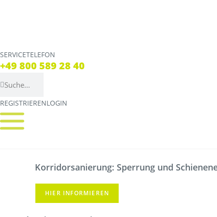
SERVICETELEFON
SERVICE TELEFON
+49 800 589 28 40
+49 800 589 28 40
REGISTRIEREN
LOGIN
REGISTRIEREN
LOGIN
Verbindungen
Tickets
Streckennetz
Tickets
Korridorsanierung: Sperrung und Schienener
Fahrpläne
Verkaufsstellen & Aut
Abweichungen
Deutschlandticket
HIER INFORMIEREN
Live Verbindungscheck