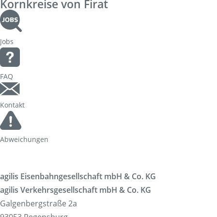
Kornkreise von Firat
Korridorsanierung
Baumaßnahmen_RVOF
Jobs
FAQ
Kontakt
Abweichungen
agilis Eisenbahngesellschaft mbH & Co. KG
agilis Verkehrsgesellschaft mbH & Co. KG
Galgenbergstraße 2a