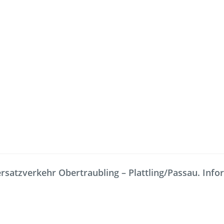
Freizeit
Service
Fahrradmitnahme
Bestellung
satzverkehr Obertraubling – Plattling/Passau. Inform
omaten
Ausflüge
Interaktiv
Fahrgastmagazin PICO
Erhöhtes B
Gruppenreise
Garantien