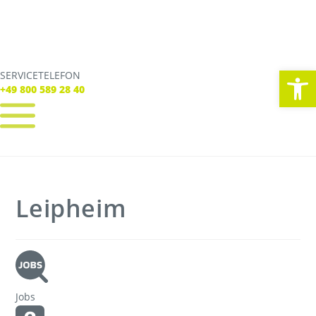
We
SERVICETELEFON
SERVICE TELEFON
+49 800 589 28 40
+49 800 589 28 40
REGISTRIEREN
LOGIN
Verbindungen
Leipheim
Tickets
Freizeit
Service
Unternehmen
Jobs