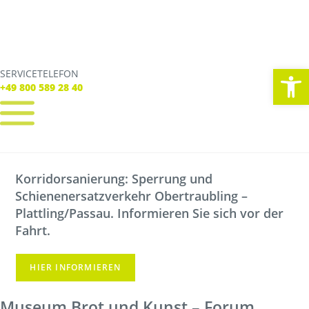
We
SERVICETELEFON
SERVICE TELEFON
+49 800 589 28 40
+49 800 589 28 40
REGISTRIEREN
LOGIN
Korridorsanierung: Sperrung und
Verbindungen
Schienenersatzverkehr Obertraubling –
Tickets
Freizeit
Plattling/Passau. Informieren Sie sich vor der
Service
Fahrt.
Unternehmen
HIER INFORMIEREN
Museum Brot und Kunst – Forum