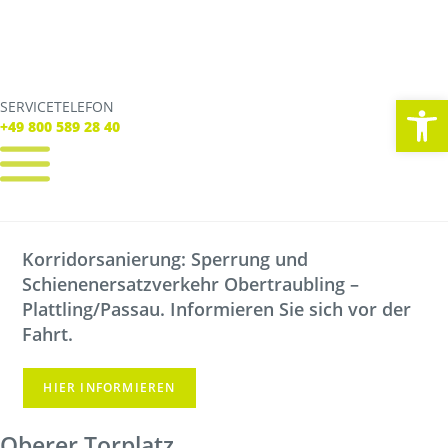
We
SERVICETELEFON
SERVICE TELEFON
+49 800 589 28 40
+49 800 589 28 40
REGISTRIEREN
LOGIN
Korridorsanierung: Sperrung und
Verbindungen
Schienenersatzverkehr Obertraubling –
Tickets
Freizeit
Plattling/Passau. Informieren Sie sich vor der
Service
Fahrt.
Unternehmen
HIER INFORMIEREN
Oberer Torplatz