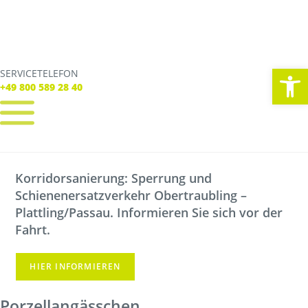
We
SERVICETELEFON
SERVICE TELEFON
+49 800 589 28 40
+49 800 589 28 40
REGISTRIEREN
LOGIN
Korridorsanierung: Sperrung und
Verbindungen
Schienenersatzverkehr Obertraubling –
Tickets
Freizeit
Plattling/Passau. Informieren Sie sich vor der
Service
Fahrt.
Unternehmen
HIER INFORMIEREN
Porzellangässchen