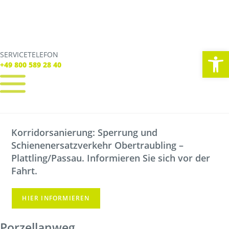
We
SERVICETELEFON
SERVICE TELEFON
+49 800 589 28 40
+49 800 589 28 40
REGISTRIEREN
LOGIN
Korridorsanierung: Sperrung und
Verbindungen
Schienenersatzverkehr Obertraubling –
Tickets
Freizeit
Plattling/Passau. Informieren Sie sich vor der
Service
Fahrt.
Unternehmen
HIER INFORMIEREN
Porzellanweg