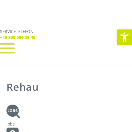
We
SERVICETELEFON
SERVICE TELEFON
+49 800 589 28 40
+49 800 589 28 40
REGISTRIEREN
LOGIN
Verbindungen
Rehau
Tickets
Freizeit
Service
Unternehmen
Jobs