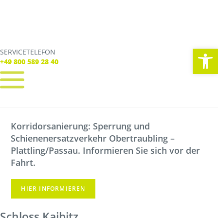
We
SERVICETELEFON
SERVICE TELEFON
+49 800 589 28 40
+49 800 589 28 40
REGISTRIEREN
LOGIN
Korridorsanierung: Sperrung und
Verbindungen
Schienenersatzverkehr Obertraubling –
Tickets
Freizeit
Plattling/Passau. Informieren Sie sich vor der
Service
Fahrt.
Unternehmen
HIER INFORMIEREN
Schloss Kaibitz