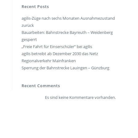
en
Presse
Recent Posts
agilis-Züge nach sechs Monaten Ausnahmezustand
rt
Umwelt & Nachhaltigkeit
zurück
Kontakt Fahrgäste
Bauarbeiten: Bahnstrecke Bayreuth – Weidenberg
gesperrt
„Freie Fahrt für Einserschüler“ bei agilis
agilis betreibt ab Dezember 2030 das Netz
Regionalverkehr Mainfranken
Sperrung der Bahnstrecke Lauingen – Günzburg
Recent Comments
Es sind keine Kommentare vorhanden.