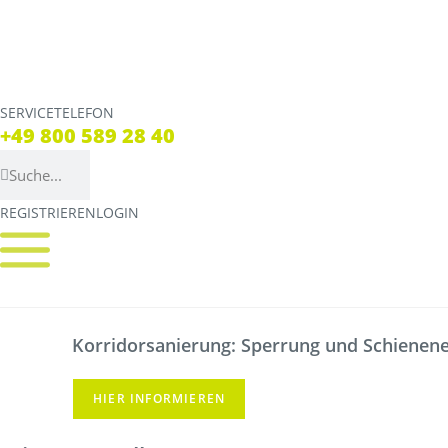
SERVICETELEFON
SERVICE TELEFON
+49 800 589 28 40
+49 800 589 28 40
REGISTRIEREN
LOGIN
REGISTRIEREN
LOGIN
Verbindungen
Tickets
Streckennetz
Tickets
Korridorsanierung: Sperrung und Schienener
Fahrpläne
Verkaufsstellen & Aut
Abweichungen
Deutschlandticket
HIER INFORMIEREN
Live Verbindungscheck