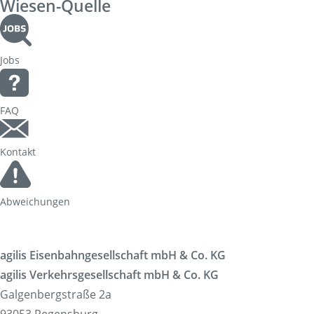
Wiesen-Quelle
Korridorsanierung
Baumaßnahmen_RVOF
Jobs
FAQ
Kontakt
Abweichungen
agilis Eisenbahngesellschaft mbH & Co. KG
agilis Verkehrsgesellschaft mbH & Co. KG
Galgenbergstraße 2a