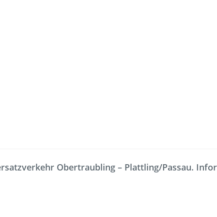
Freizeit
Service
Fahrradmitnahme
Bestellung
satzverkehr Obertraubling – Plattling/Passau. Inform
omaten
Ausflüge
Interaktiv
Fahrgastmagazin PICO
Erhöhtes B
Gruppenreise
Garantien