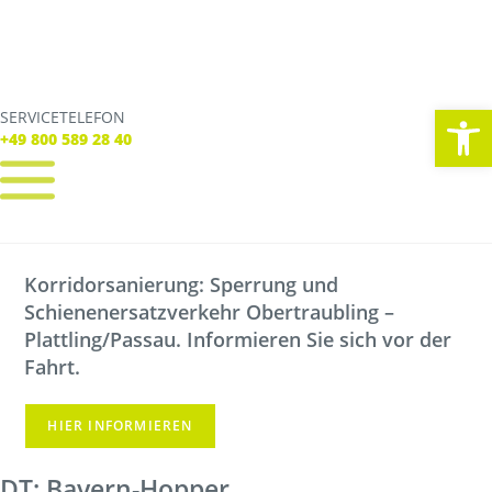
We
SERVICETELEFON
SERVICE TELEFON
+49 800 589 28 40
+49 800 589 28 40
REGISTRIEREN
LOGIN
Korridorsanierung: Sperrung und
Verbindungen
Schienenersatzverkehr Obertraubling –
Tickets
Freizeit
Plattling/Passau. Informieren Sie sich vor der
Service
Fahrt.
Unternehmen
HIER INFORMIEREN
DT: Bayern-Hopper