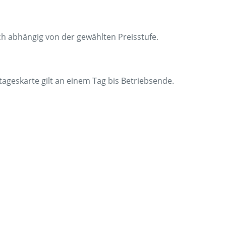
Fundsach
Zügig erklä
ich abhängig von der gewählten Preisstufe.
FAQ
rtageskarte gilt an einem Tag bis Betriebsende.