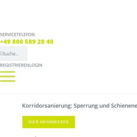
SERVICETELEFON
SERVICE TELEFON
+49 800 589 28 40
+49 800 589 28 40
REGISTRIEREN
LOGIN
REGISTRIEREN
LOGIN
Verbindungen
Tickets
Streckennetz
Tickets
Korridorsanierung: Sperrung und Schienener
Fahrpläne
Verkaufsstellen & Aut
Abweichungen
Deutschlandticket
HIER INFORMIEREN
Live Verbindungscheck