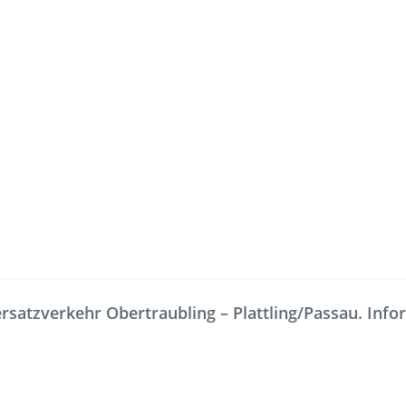
Freizeit
Service
Fahrradmitnahme
Bestellung
satzverkehr Obertraubling – Plattling/Passau. Inform
omaten
Ausflüge
Interaktiv
Fahrgastmagazin PICO
Erhöhtes B
Gruppenreise
Garantien