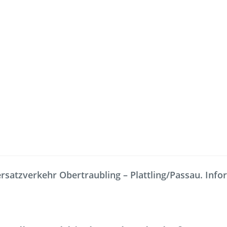
Freizeit
Service
Fahrradmitnahme
Bestellung
satzverkehr Obertraubling – Plattling/Passau. Inform
omaten
Ausflüge
Interaktiv
Fahrgastmagazin PICO
Erhöhtes B
Gruppenreise
Garantien