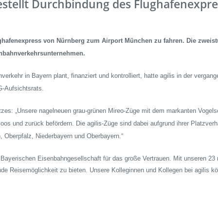
n bestellt Durchbindung des Flughafenexp
Fundsach
Zügig erklä
ghafenexpress von Nürnberg zum Airport München zu fahren. Die zweis
FAQ
senbahnverkehrsunternehmen.
ehr in Bayern plant, finanziert und kontrolliert, hatte agilis in der vergan
-Aufsichtsrats.
 Netzes: „Unsere nagelneuen grau-grünen Mireo-Züge mit dem markanten Voge
os und zurück befördern. Die agilis-Züge sind dabei aufgrund ihrer Platzverh
, Oberpfalz, Niederbayern und Oberbayern.“
 Bayerischen Eisenbahngesellschaft für das große Vertrauen. Mit unseren 23 
e Reisemöglichkeit zu bieten. Unsere Kolleginnen und Kollegen bei agilis kö