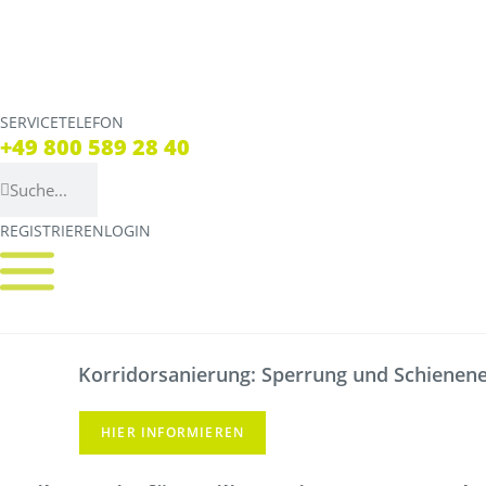
SERVICETELEFON
SERVICE TELEFON
+49 800 589 28 40
+49 800 589 28 40
REGISTRIEREN
LOGIN
REGISTRIEREN
LOGIN
Verbindungen
Tickets
Streckennetz
Tickets
Korridorsanierung: Sperrung und Schienener
Fahrpläne
Verkaufsstellen & Aut
Abweichungen
Deutschlandticket
HIER INFORMIEREN
Live Verbindungscheck