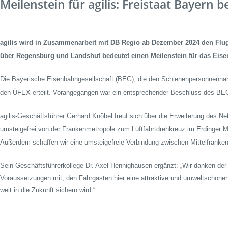
Meilenstein für agilis: Freistaat Bayer
Korridorsanierung
Baumaßnahmen_RVOF
agilis wird in Zusammenarbeit mit DB Regio ab Dezember 2024 den Flu
über Regensburg und Landshut bedeutet einen Meilenstein für das Ei
Die Bayerische Eisenbahngesellschaft (BEG), die den Schienenpersonnennahverk
den ÜFEX erteilt. Vorangegangen war ein entsprechender Beschluss des BEG
agilis-Geschäftsführer Gerhard Knöbel freut sich über die Erweiterung des
umsteigefrei von der Frankenmetropole zum Luftfahrtdrehkreuz im Erdinger Mo
Außerdem schaffen wir eine umsteigefreie Verbindung zwischen Mittelfranken
Sein Geschäftsführerkollege Dr. Axel Hennighausen ergänzt: „Wir danken der
Voraussetzungen mit, den Fahrgästen hier eine attraktive und umweltschonend
weit in die Zukunft sichern wird.“