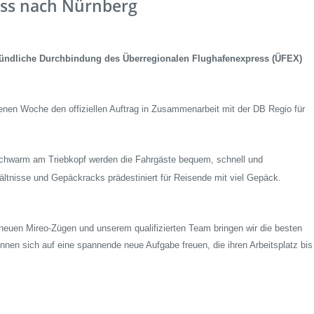
ress nach Nürnberg
en
Presse
rt
Umwelt & Nachhaltigkeit
tündliche Durchbindung des Überregionalen Flughafenexpress (ÜFEX)
Kontakt Fahrgäste
genen Woche den offiziellen Auftrag in Zusammenarbeit mit der DB Regio für
lschwarm am Triebkopf werden die Fahrgäste bequem, schnell und
ältnisse und Gepäckracks prädestiniert für Reisende mit viel Gepäck.
neuen Mireo-Zügen und unserem qualifizierten Team bringen wir die besten
nnen sich auf eine spannende neue Aufgabe freuen, die ihren Arbeitsplatz bis