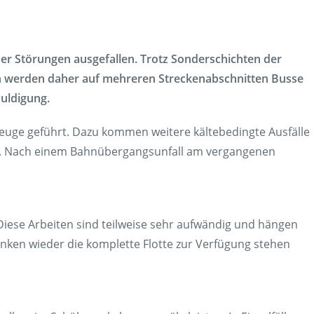
en
Presse
rt
Umwelt & Nachhaltigkeit
her Störungen ausgefallen. Trotz Sonderschichten der
Kontakt Fahrgäste
ch werden daher auf mehreren Streckenabschnitten Busse
huldigung.
zeuge geführt. Dazu kommen weitere kältebedingte Ausfälle
rn. Nach einem Bahnübergangsunfall am vergangenen
 Diese Arbeiten sind teilweise sehr aufwändig und hängen
anken wieder die komplette Flotte zur Verfügung stehen