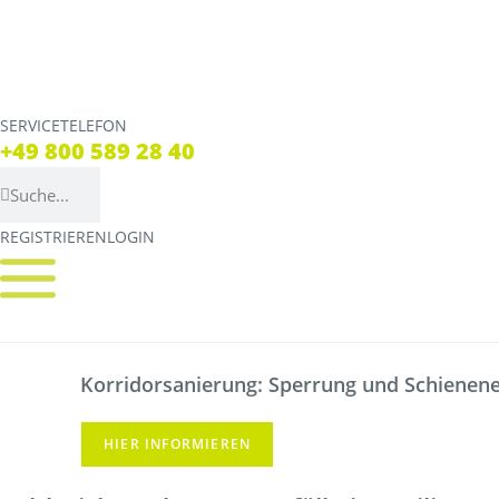
SERVICETELEFON
SERVICE TELEFON
+49 800 589 28 40
+49 800 589 28 40
REGISTRIEREN
LOGIN
REGISTRIEREN
LOGIN
Verbindungen
Tickets
Streckennetz
Tickets
Korridorsanierung: Sperrung und Schienener
Fahrpläne
Verkaufsstellen & Aut
Abweichungen
Deutschlandticket
HIER INFORMIEREN
Live Verbindungscheck