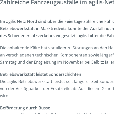
Zahlreiche Fahrzeugausfälle im agilis-Ne
Korridorsanierung
Baumaßnahmen_RVOF
Im agilis Netz Nord sind über die Feiertage zahlreiche Fa
Betriebswerkstatt in Marktredwitz konnte der Ausfall no
des Schienenersatzverkehrs eingesetzt. agilis bittet die 
Die anhaltende Kälte hat vor allem zu Störungen an den H
an verschiedenen technischen Komponenten sowie längerfr
Samstag und der Entgleisung im November bei Selbitz falle
Betriebswerkstatt leistet Sonderschichten
Die agilis-Betriebswerkstatt leistet seit längerer Zeit So
von der Verfügbarkeit der Ersatzteile ab. Aus diesem Grun
wird.
Beförderung durch Busse