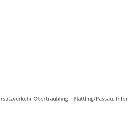
Freizeit
Service
Fahrradmitnahme
Bestellung
satzverkehr Obertraubling – Plattling/Passau. Inform
omaten
Ausflüge
Interaktiv
Fahrgastmagazin PICO
Erhöhtes B
Gruppenreise
Garantien