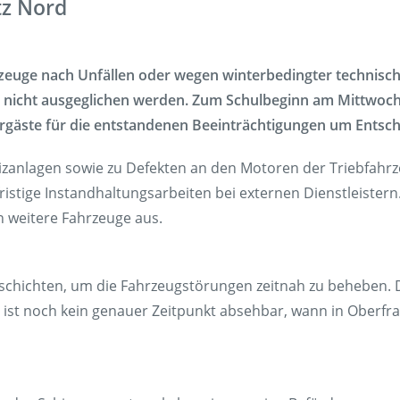
tz Nord
Fundsach
Zügig erklä
hrzeuge nach Unfällen oder wegen winterbedingter technisc
FAQ
ch nicht ausgeglichen werden. Zum Schulbeginn am Mittwo
Fahrgäste für die entstandenen Beeinträchtigungen um Entsc
eizanlagen sowie zu Defekten an den Motoren der Triebfahr
istige Instandhaltungsarbeiten bei externen Dienstleiste
n weitere Fahrzeuge aus.
nderschichten, um die Fahrzeugstörungen zeitnah zu beheben.
d ist noch kein genauer Zeitpunkt absehbar, wann in Oberfr