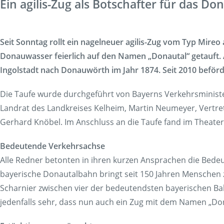
Ein agilis-Zug als Botschafter für das Do
Korridorsanierung
Baumaßnahmen_RVOF
Seit Sonntag rollt ein nagelneuer agilis-Zug vom Typ Mir
Donauwasser feierlich auf den Namen „Donautal“ getauft.
Ingolstadt nach Donauwörth im Jahr 1874. Seit 2010 beför
Die Taufe wurde durchgeführt von Bayerns Verkehrsminister
Landrat des Landkreises Kelheim, Martin Neumeyer, Vertret
Gerhard Knöbel. Im Anschluss an die Taufe fand im Theate
Bedeutende Verkehrsachse
Alle Redner betonten in ihren kurzen Ansprachen die Bede
bayerische Donautalbahn bringt seit 150 Jahren Menschen zu
Scharnier zwischen vier der bedeutendsten bayerischen B
jedenfalls sehr, dass nun auch ein Zug mit dem Namen „Don