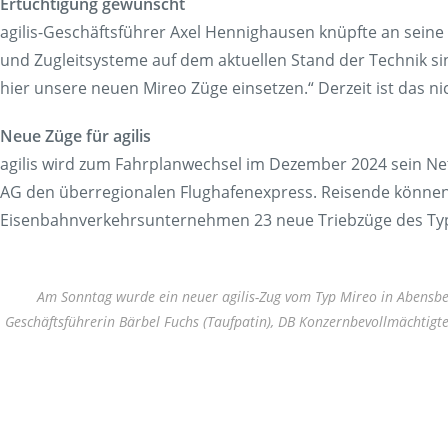
Ertüchtigung gewünscht
agilis-Geschäftsführer Axel Hennighausen knüpfte an seine
und Zugleitsysteme auf dem aktuellen Stand der Technik s
hier unsere neuen Mireo Züge einsetzen.“ Derzeit ist das ni
Neue Züge für agilis
agilis wird zum Fahrplanwechsel im Dezember 2024 sein N
AG den überregionalen Flughafenexpress. Reisende könn
Eisenbahnverkehrsunternehmen 23 neue Triebzüge des Typs 
Am Sonntag wurde ein neuer agilis-Zug vom Typ Mireo in Abensber
Geschäftsführerin Bärbel Fuchs (Taufpatin), DB Konzernbevollmächtigt