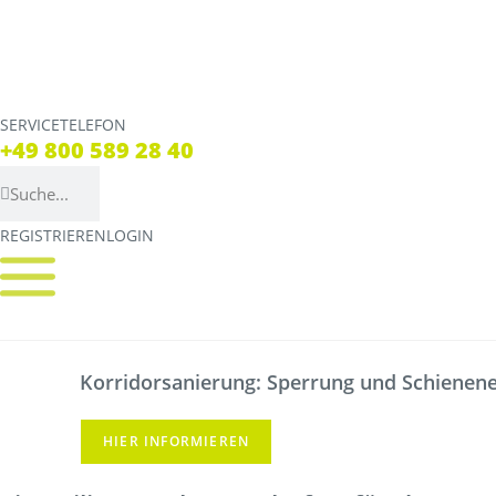
SERVICETELEFON
SERVICE TELEFON
+49 800 589 28 40
+49 800 589 28 40
REGISTRIEREN
LOGIN
REGISTRIEREN
LOGIN
Verbindungen
Tickets
Streckennetz
Tickets
Korridorsanierung: Sperrung und Schienener
Fahrpläne
Verkaufsstellen & Aut
Abweichungen
Deutschlandticket
HIER INFORMIEREN
Live Verbindungscheck