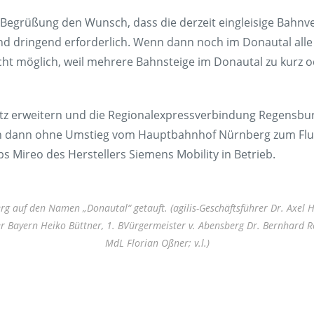
 Begrüßung den Wunsch, dass die derzeit eingleisige Bahnv
ind dringend erforderlich. Wenn dann noch im Donautal all
cht möglich, weil mehrere Bahnsteige im Donautal zu kurz od
etz erweitern und die Regionalexpressverbindung Regensbu
en dann ohne Umstieg vom Hauptbahnhof Nürnberg zum Fl
Mireo des Herstellers Siemens Mobility in Betrieb.
g auf den Namen „Donautal“ getauft. (agilis-Geschäftsführer Dr. Axel H
er Bayern Heiko Büttner, 1. BVürgermeister v. Abensberg Dr. Bernhard R
MdL Florian Oßner; v.l.)