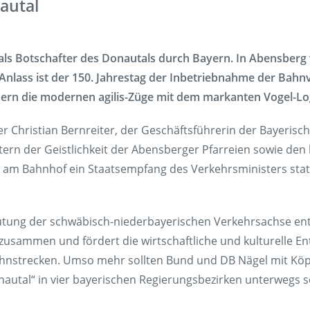
nautal
Fundsach
Zügig erklä
eo als Botschafter des Donautals durch Bayern. In Abensbe
FAQ
 Anlass ist der 150. Jahrestag der Inbetriebnahme der Ba
dern die modernen agilis-Züge mit dem markanten Vogel-Log
 Christian Bernreiter, der Geschäftsführerin der Bayerisch
ern der Geistlichkeit der Abensberger Pfarreien sowie den
r am Bahnhof ein Staatsempfang des Verkehrsministers stat
utung der schwäbisch-niederbayerischen Verkehrsachse entl
sammen und fördert die wirtschaftliche und kulturelle Entw
ahnstrecken. Umso mehr sollten Bund und DB Nägel mit Kö
autal“ in vier bayerischen Regierungsbezirken unterwegs se