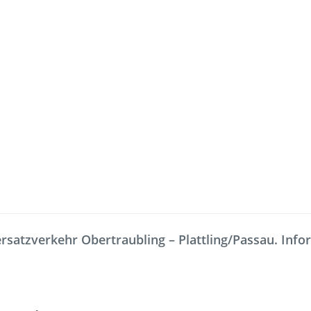
Freizeit
Service
Fahrradmitnahme
Bestellung
satzverkehr Obertraubling – Plattling/Passau. Inform
omaten
Ausflüge
Interaktiv
Fahrgastmagazin PICO
Erhöhtes B
Gruppenreise
Garantien