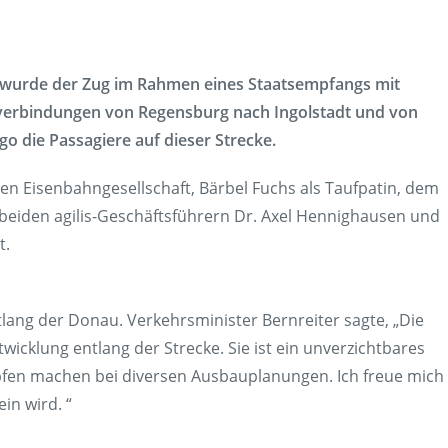
en
Presse
rt
Umwelt & Nachhaltigkeit
rg wurde der Zug im Rahmen eines Staatsempfangs mit
Kontakt Fahrgäste
hnverbindungen von Regensburg nach Ingolstadt und von
o die Passagiere auf dieser Strecke.
en Eisenbahngesellschaft, Bärbel Fuchs als Taufpatin, dem
 beiden agilis-Geschäftsführern Dr. Axel Hennighausen und
t.
ang der Donau. Verkehrsminister Bernreiter sagte, „Die
icklung entlang der Strecke. Sie ist ein unverzichtbares
pfen machen bei diversen Ausbauplanungen. Ich freue mich
in wird. “