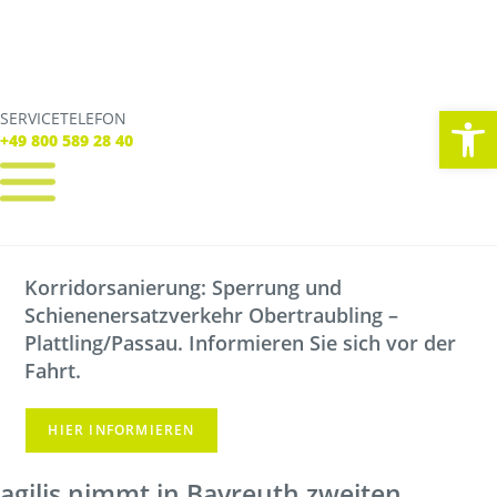
We
SERVICETELEFON
SERVICE TELEFON
+49 800 589 28 40
+49 800 589 28 40
REGISTRIEREN
LOGIN
Korridorsanierung: Sperrung und
Verbindungen
Schienenersatzverkehr Obertraubling –
Tickets
Freizeit
Plattling/Passau. Informieren Sie sich vor der
Service
Fahrt.
Unternehmen
HIER INFORMIEREN
agilis nimmt in Bayreuth zweiten