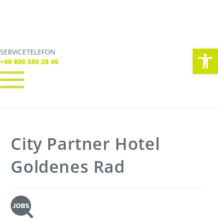
We
SERVICETELEFON
SERVICE TELEFON
+49 800 589 28 40
+49 800 589 28 40
REGISTRIEREN
LOGIN
Verbindungen
City Partner Hotel
Tickets
Freizeit
Service
Goldenes Rad
Unternehmen