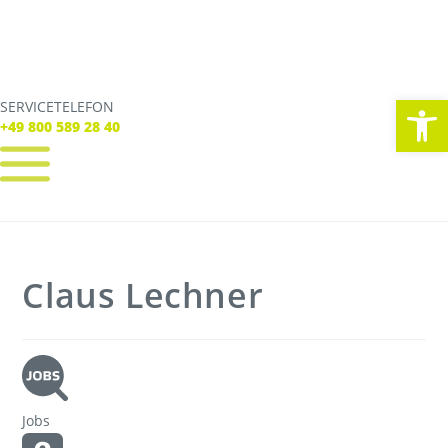
We
SERVICETELEFON
SERVICE TELEFON
+49 800 589 28 40
+49 800 589 28 40
REGISTRIEREN
LOGIN
Verbindungen
Claus Lechner
Tickets
Freizeit
Service
Unternehmen
Jobs