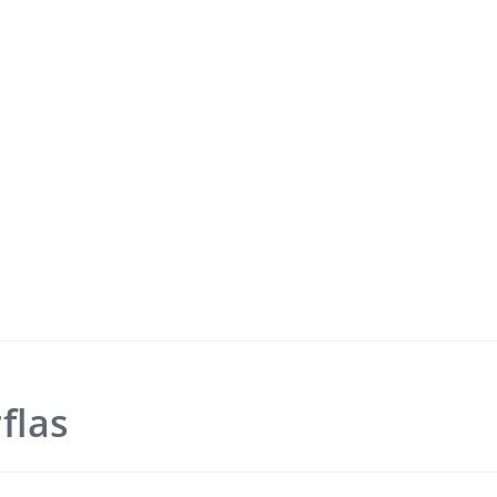
Freizeit
Service
Fahrradmitnahme
Bestellung
omaten
Ausflüge
Interaktiv
flas
Fahrgastmagazin PICO
Erhöhtes B
Gruppenreise
Garantien