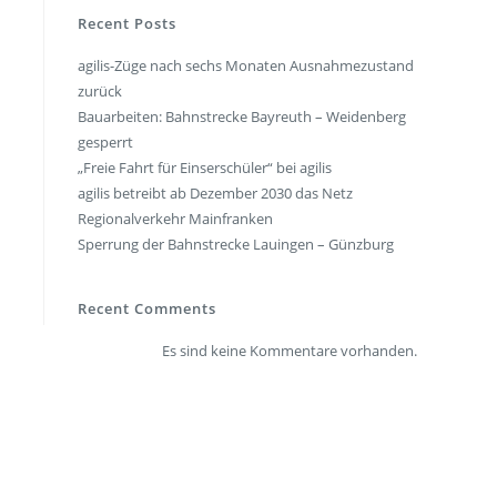
en
Presse
Recent Posts
agilis-Züge nach sechs Monaten Ausnahmezustand
rt
Umwelt & Nachhaltigkeit
zurück
Kontakt Fahrgäste
Bauarbeiten: Bahnstrecke Bayreuth – Weidenberg
gesperrt
„Freie Fahrt für Einserschüler“ bei agilis
agilis betreibt ab Dezember 2030 das Netz
Regionalverkehr Mainfranken
Sperrung der Bahnstrecke Lauingen – Günzburg
Recent Comments
Es sind keine Kommentare vorhanden.