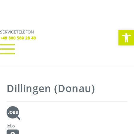
We
SERVICETELEFON
SERVICE TELEFON
+49 800 589 28 40
+49 800 589 28 40
REGISTRIEREN
LOGIN
Verbindungen
Dillingen (Donau)
Tickets
Freizeit
Service
Unternehmen
Jobs