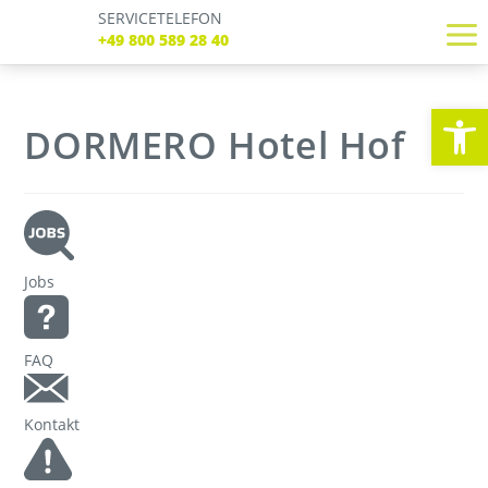
SERVICETELEFON
SERVICE TELEFON
+49 800 589 28 40
+49 800 589 28 40
REGISTRIEREN
LOGIN
Verbindungen
We
Tickets
DORMERO Hotel Hof
Freizeit
Service
Unternehmen
Jobs
FAQ
Kontakt