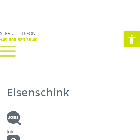
We
SERVICETELEFON
SERVICE TELEFON
+49 800 589 28 40
+49 800 589 28 40
REGISTRIEREN
LOGIN
Verbindungen
Eisenschink
Tickets
Freizeit
Service
Unternehmen
Jobs