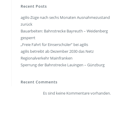
en
Presse
Recent Posts
agilis-Züge nach sechs Monaten Ausnahmezustand
rt
Umwelt & Nachhaltigkeit
zurück
Kontakt Fahrgäste
Bauarbeiten: Bahnstrecke Bayreuth – Weidenberg
gesperrt
„Freie Fahrt für Einserschüler“ bei agilis
agilis betreibt ab Dezember 2030 das Netz
Regionalverkehr Mainfranken
Sperrung der Bahnstrecke Lauingen – Günzburg
Recent Comments
Es sind keine Kommentare vorhanden.