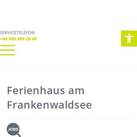
We
SERVICETELEFON
SERVICE TELEFON
+49 800 589 28 40
+49 800 589 28 40
REGISTRIEREN
LOGIN
Verbindungen
Ferienhaus am
Tickets
Freizeit
Service
Frankenwaldsee
Unternehmen