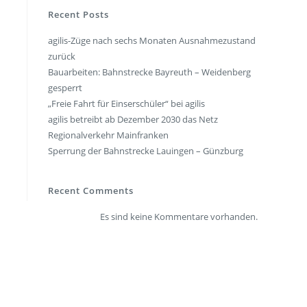
en
Presse
Recent Posts
agilis-Züge nach sechs Monaten Ausnahmezustand
rt
Umwelt & Nachhaltigkeit
zurück
Kontakt Fahrgäste
Bauarbeiten: Bahnstrecke Bayreuth – Weidenberg
gesperrt
„Freie Fahrt für Einserschüler“ bei agilis
agilis betreibt ab Dezember 2030 das Netz
Regionalverkehr Mainfranken
Sperrung der Bahnstrecke Lauingen – Günzburg
Recent Comments
Es sind keine Kommentare vorhanden.