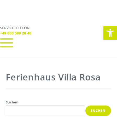
We
SERVICETELEFON
SERVICE TELEFON
+49 800 589 28 40
+49 800 589 28 40
REGISTRIEREN
LOGIN
Verbindungen
Ferienhaus Villa Rosa
Tickets
Freizeit
Service
Unternehmen
Suchen
SUCHEN