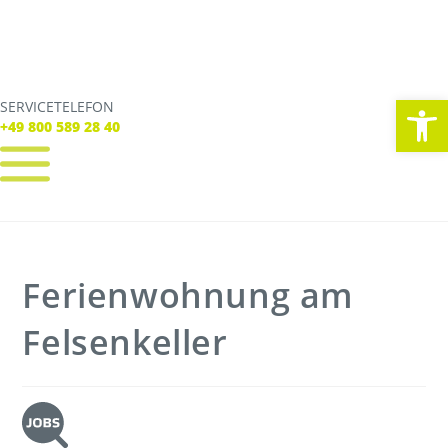
We
SERVICETELEFON
SERVICE TELEFON
+49 800 589 28 40
+49 800 589 28 40
REGISTRIEREN
LOGIN
Verbindungen
Ferienwohnung am
Tickets
Freizeit
Service
Felsenkeller
Unternehmen