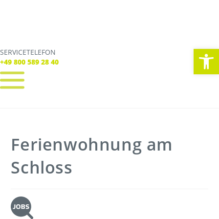
We
SERVICETELEFON
SERVICE TELEFON
+49 800 589 28 40
+49 800 589 28 40
REGISTRIEREN
LOGIN
Verbindungen
Ferienwohnung am
Tickets
Freizeit
Service
Schloss
Unternehmen