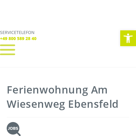
We
SERVICETELEFON
SERVICE TELEFON
+49 800 589 28 40
+49 800 589 28 40
REGISTRIEREN
LOGIN
Verbindungen
Ferienwohnung Am
Tickets
Freizeit
Service
Wiesenweg Ebensfeld
Unternehmen