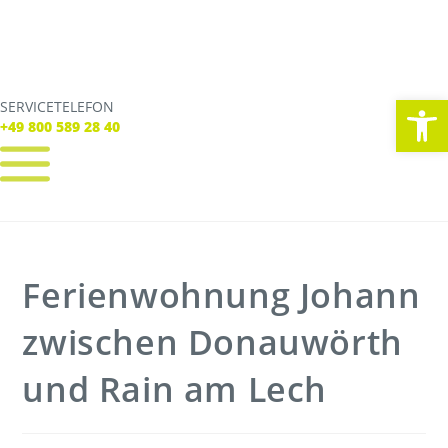
We
SERVICETELEFON
SERVICE TELEFON
+49 800 589 28 40
+49 800 589 28 40
REGISTRIEREN
LOGIN
Verbindungen
Ferienwohnung Johann
Tickets
Freizeit
Service
zwischen Donauwörth
Unternehmen
und Rain am Lech