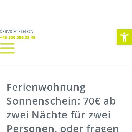
We
SERVICETELEFON
SERVICE TELEFON
+49 800 589 28 40
+49 800 589 28 40
REGISTRIEREN
LOGIN
Verbindungen
Ferienwohnung
Tickets
Freizeit
Service
Sonnenschein: 70€ ab
Unternehmen
zwei Nächte für zwei
Personen, oder fragen