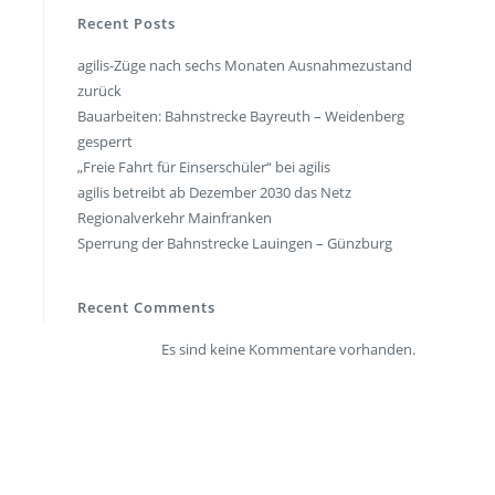
en
Presse
Recent Posts
agilis-Züge nach sechs Monaten Ausnahmezustand
rt
Umwelt & Nachhaltigkeit
zurück
Kontakt Fahrgäste
Bauarbeiten: Bahnstrecke Bayreuth – Weidenberg
gesperrt
„Freie Fahrt für Einserschüler“ bei agilis
agilis betreibt ab Dezember 2030 das Netz
Regionalverkehr Mainfranken
Sperrung der Bahnstrecke Lauingen – Günzburg
Recent Comments
Es sind keine Kommentare vorhanden.