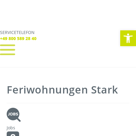
We
SERVICETELEFON
SERVICE TELEFON
+49 800 589 28 40
+49 800 589 28 40
REGISTRIEREN
LOGIN
Verbindungen
Feriwohnungen Stark
Tickets
Freizeit
Service
Unternehmen
Jobs