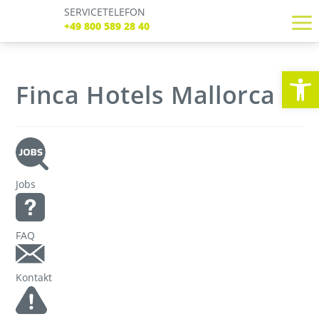
SERVICETELEFON
SERVICE TELEFON
+49 800 589 28 40
+49 800 589 28 40
REGISTRIEREN
LOGIN
Verbindungen
We
Tickets
Finca Hotels Mallorca
Freizeit
Service
Unternehmen
Jobs
FAQ
Kontakt