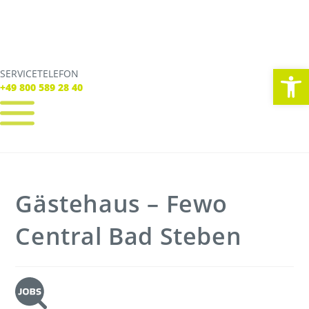
We
SERVICETELEFON
SERVICE TELEFON
+49 800 589 28 40
+49 800 589 28 40
REGISTRIEREN
LOGIN
Verbindungen
Gästehaus – Fewo
Tickets
Freizeit
Service
Central Bad Steben
Unternehmen