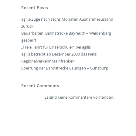
en
Presse
Recent Posts
rt
Umwelt & Nachhaltigkeit
agilis-Züge nach sechs Monaten Ausnahmezustand
zurück
Kontakt Fahrgäste
Bauarbeiten: Bahnstrecke Bayreuth – Weidenberg
gesperrt
„Freie Fahrt für Einserschüler“ bei agilis
agilis betreibt ab Dezember 2030 das Netz
Regionalverkehr Mainfranken
Sperrung der Bahnstrecke Lauingen – Günzburg
Recent Comments
Es sind keine Kommentare vorhanden.