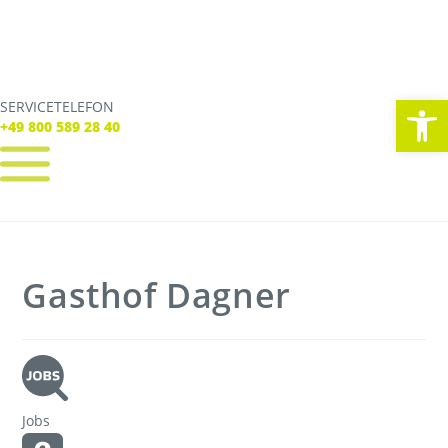
We
SERVICETELEFON
SERVICE TELEFON
+49 800 589 28 40
+49 800 589 28 40
REGISTRIEREN
LOGIN
Verbindungen
Gasthof Dagner
Tickets
Freizeit
Service
Unternehmen
Jobs