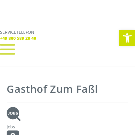
We
SERVICETELEFON
SERVICE TELEFON
+49 800 589 28 40
+49 800 589 28 40
REGISTRIEREN
LOGIN
Verbindungen
Gasthof Zum Faßl
Tickets
Freizeit
Service
Unternehmen
Jobs