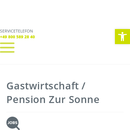
We
SERVICETELEFON
SERVICE TELEFON
+49 800 589 28 40
+49 800 589 28 40
REGISTRIEREN
LOGIN
Verbindungen
Gastwirtschaft /
Tickets
Freizeit
Service
Pension Zur Sonne
Unternehmen