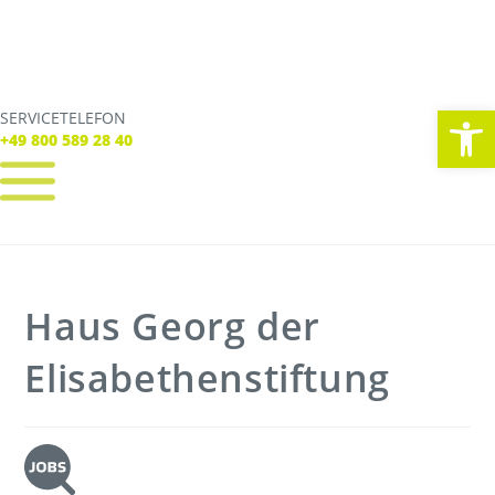
We
SERVICETELEFON
SERVICE TELEFON
+49 800 589 28 40
+49 800 589 28 40
REGISTRIEREN
LOGIN
Verbindungen
Haus Georg der
Tickets
Freizeit
Service
Elisabethenstiftung
Unternehmen