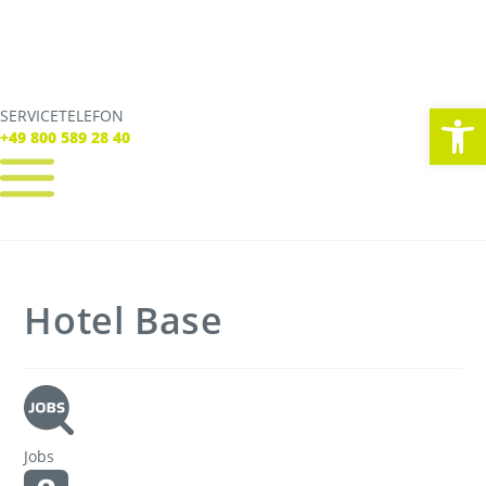
We
SERVICETELEFON
SERVICE TELEFON
+49 800 589 28 40
+49 800 589 28 40
REGISTRIEREN
LOGIN
Verbindungen
Hotel Base
Tickets
Freizeit
Service
Unternehmen
Jobs