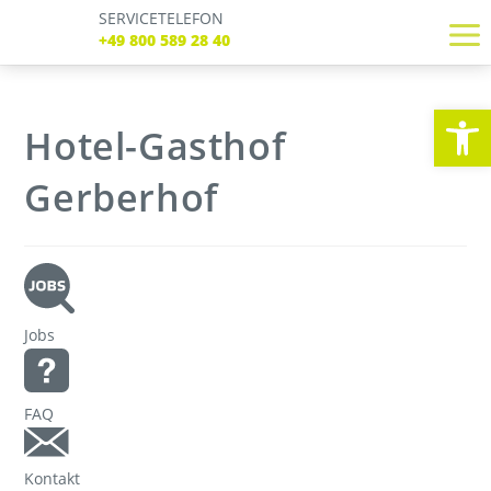
SERVICETELEFON
SERVICE TELEFON
+49 800 589 28 40
+49 800 589 28 40
REGISTRIEREN
LOGIN
Verbindungen
We
Tickets
Hotel-Gasthof
Freizeit
Service
Gerberhof
Unternehmen
Jobs
FAQ
Kontakt