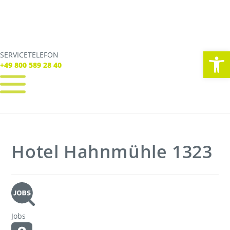
We
SERVICETELEFON
SERVICE TELEFON
+49 800 589 28 40
+49 800 589 28 40
REGISTRIEREN
LOGIN
Verbindungen
Hotel Hahnmühle 1323
Tickets
Freizeit
Service
Unternehmen
Jobs