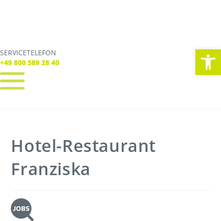
We
SERVICETELEFON
SERVICE TELEFON
+49 800 589 28 40
+49 800 589 28 40
REGISTRIEREN
LOGIN
Verbindungen
Hotel-Restaurant
Tickets
Freizeit
Service
Franziska
Unternehmen