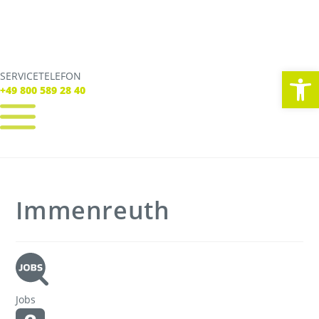
We
SERVICETELEFON
SERVICE TELEFON
+49 800 589 28 40
+49 800 589 28 40
REGISTRIEREN
LOGIN
Verbindungen
Immenreuth
Tickets
Freizeit
Service
Unternehmen
Jobs