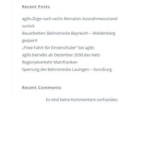
en
Presse
Recent Posts
agilis-Züge nach sechs Monaten Ausnahmezustand
rt
Umwelt & Nachhaltigkeit
zurück
Kontakt Fahrgäste
Bauarbeiten: Bahnstrecke Bayreuth – Weidenberg
gesperrt
„Freie Fahrt für Einserschüler“ bei agilis
agilis betreibt ab Dezember 2030 das Netz
Regionalverkehr Mainfranken
Sperrung der Bahnstrecke Lauingen – Günzburg
Recent Comments
Es sind keine Kommentare vorhanden.