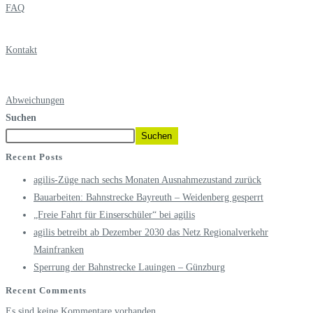
FAQ
Kontakt
Abweichungen
Suchen
Suchen
Recent Posts
agilis-Züge nach sechs Monaten Ausnahmezustand zurück
Bauarbeiten: Bahnstrecke Bayreuth – Weidenberg gesperrt
„Freie Fahrt für Einserschüler“ bei agilis
agilis betreibt ab Dezember 2030 das Netz Regionalverkehr
Mainfranken
Sperrung der Bahnstrecke Lauingen – Günzburg
Recent Comments
Es sind keine Kommentare vorhanden.